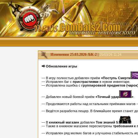
Изменения 25.03.2026 /БК-2 |
25/03/26 11:24
📢 Обновление игры
— В игру полностью добавлен приём
«Поступь Смерти
— Исправлен баг с
пристрастиями
в новом инвентаре.
— Исправлена ошибка с
группировкой предметов (чарок
— Добавлен новый боевой приём
«Точный удар
»
.
— Продолжаются работы над остальными приёмами магов —
— Ведётся разработка пещер. В ближайшее время станет д
— В
книжный магазин
добавлен
Том знаний 5
.
— Также в книжном магазине пересмотрены
требования к
— Исправлен ряд мелких багов и улучшена стабильность иг