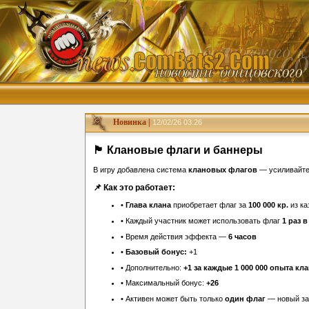
Новинка |
12/02/26 03:26
🏴 Клановые флаги и баннеры
В игру добавлена система
клановых флагов
— усиливайте
📌 Как это работает:
•
Глава клана
приобретает флаг за
100 000 кр.
из ка
• Каждый участник может использовать флаг
1 раз в
• Время действия эффекта —
6 часов
•
Базовый бонус:
+1
• Дополнительно:
+1 за каждые 1 000 000 опыта кл
• Максимальный бонус:
+26
• Активен может быть только
один флаг
— новый за